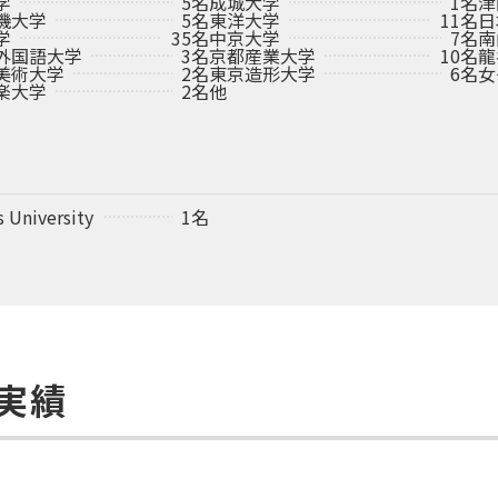
学
5名
成城大学
1名
津
機大学
5名
東洋大学
11名
日
学
35名
中京大学
7名
南
外国語大学
3名
京都産業大学
10名
龍
美術大学
2名
東京造形大学
6名
女
楽大学
2名
他
s University
1名
実績