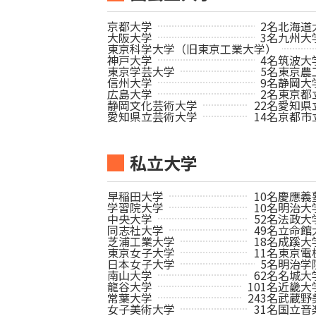
京都大学
2名
北海道
大阪大学
3名
九州大
東京科学大学（旧東京工業大学）
神戸大学
4名
筑波大
東京学芸大学
5名
東京農
信州大学
9名
静岡大
広島大学
2名
東京都
静岡文化芸術大学
22名
愛知県
愛知県立芸術大学
14名
京都市
私立大学
早稲田大学
10名
慶應義
学習院大学
10名
明治大
中央大学
52名
法政大
同志社大学
49名
立命館
芝浦工業大学
18名
成蹊大
東京女子大学
11名
東京電
日本女子大学
5名
明治学
南山大学
62名
名城大
龍谷大学
101名
近畿大
常葉大学
243名
武蔵野
女子美術大学
31名
国立音