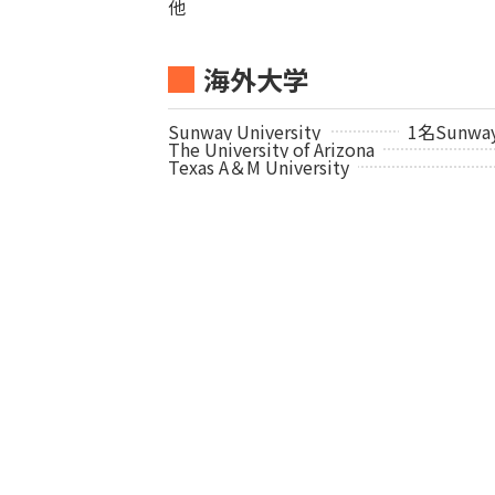
他
海外大学
Sunway University
1名
Sunway
The University of Arizona
Texas A＆M University