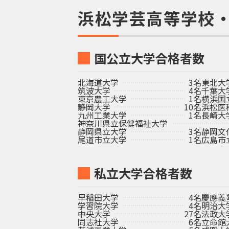
浜松学芸高等学校
国公立大学合格者数
北海道大学
3名
東北大
筑波大学
4名
千葉大
東京農工大学
1名
横浜国
静岡大学
10名
浜松医
九州工業大学
1名
長崎大
神奈川県立保健福祉大学
静岡県立大学
3名
静岡文
尾道市立大学
1名
広島市
私立大学合格者数
早稲田大学
4名
慶應義
学習院大学
4名
明治大
中央大学
27名
法政大
同志社大学
6名
立命館