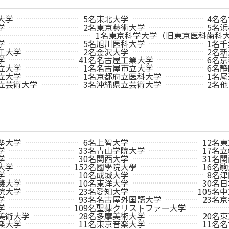
大学
5名
東北大学
4名
名
学
2名
東京藝術大学
5名
浜
1名
東京科学大学（旧東京医科歯科
学
5名
旭川医科大学
1名
千
工大学
2名
金沢大学
2名
新
学
41名
名古屋工業大学
6名
京
立大学
1名
名古屋市立大学
6名
静
立大学
1名
京都府立医科大学
1名
尾
立芸術大学
3名
沖縄県立芸術大学
2名
他
塾大学
6名
上智大学
12名
東
学
33名
青山学院大学
17名
立
学
30名
関西大学
31名
関
大学
152名
國學院大學
16名
駒
学
10名
成城大学
8名
津
機大学
10名
東洋大学
30名
日
院大学
23名
愛知大学
105名
中
学
93名
名古屋外国語大学
23名
京
学
109名
聖隷クリストファー大学
美術大学
28名
多摩美術大学
20名
東
楽大学
11名
東京音楽大学
11名
名