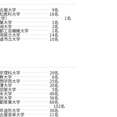
古屋大学
9名
松医科大学
16名
大学）
1名
葉大学
3名
潟大学
2名
都工芸繊維大学
1名
岡県立大学
14名
道市立大学
10名
京理科大学
29名
教大学
8名
西学院大学
25名
澤大学
20名
田塾大学
5名
本大学
49名
京大学
56名
都産業大学
68名
102名
京造形大学
36名
古屋音楽大学
11名