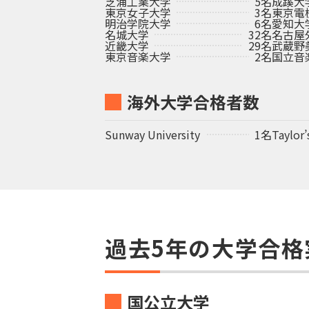
芝浦工業大学
5名
成蹊大
東京女子大学
3名
東京電
明治学院大学
6名
愛知大
名城大学
32名
名古屋
近畿大学
29名
武蔵野
東京音楽大学
2名
国立音
海外大学合格者数
Sunway University
1名
Taylor’
過去5年の大学合格
国公立大学