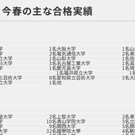
・今春の主な合格実績
学
1名
大阪大学
1名
山
学
2名
電気通信大学
2名
東
立大学
1名
山梨大学
1名
信
科大学
3名
名古屋工業大学
1名
滋
学
1名
鹿児島大学
1名
埼
1名
福井県立大学
1
化芸術大学
8名
愛知県立芸術大学
3名
大
立大学
1名
他
塾大学
2名
上智大学
2名
東
学
10名
青山学院大学
5名
立
学
9名
関西大学
5名
関
大学
32名
國學院大學
4名
駒