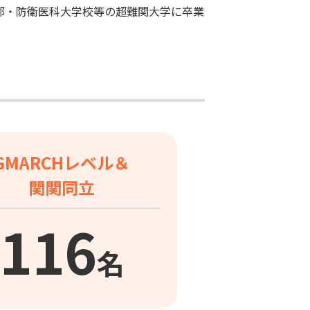
部・防衛医科大学校等の超難関大学に卒業
GMARCHレベル＆
関関同立
116
名