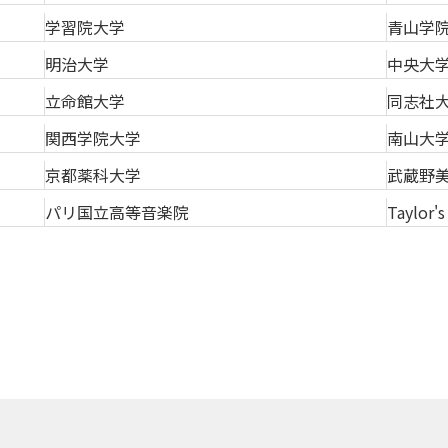
学習院大学
青山学
明治大学
中央大
立命館大学
同志社
関西学院大学
南山大
京都薬科大学
武蔵野
パリ国立高等音楽院
Taylor's