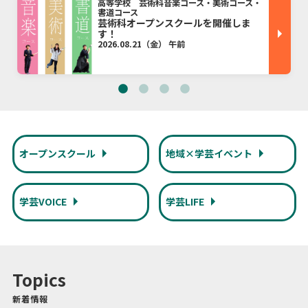
School Event
高等学校 芸術科音楽コース・美術コース・
書道コース
イベント
芸術科オープンスクールを開催しま
す！
2026.08.21（金）
午前
オープンスクール
地域×学芸イベント
学芸VOICE
学芸LIFE
Topics
新着情報