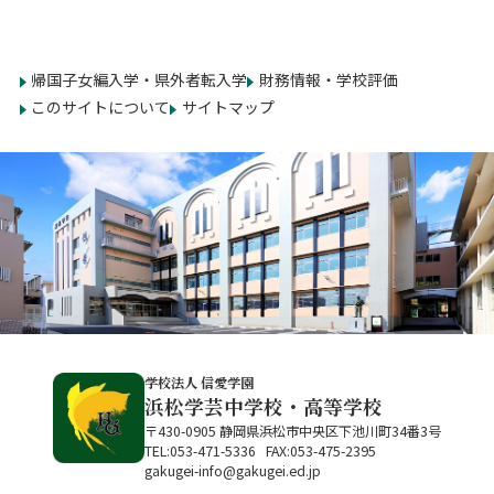
帰国子女編入学・県外者転入学
財務情報・学校評価
このサイトについて
サイトマップ
学校法人 信愛学園
浜松学芸中学校・高等学校
〒430-0905 静岡県浜松市中央区下池川町34番3号
TEL:053-471-5336 FAX:053-475-2395
gakugei-info@gakugei.ed.jp