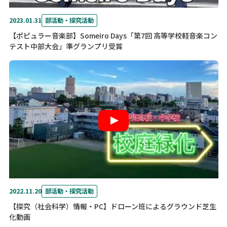
2023.01.31
部活動・探究活動
【ポピュラー音楽部】Someiro Days「第7回 高等学校軽音楽コン
テスト中部大会」準グランプリ受賞
2022.11.20
部活動・探究活動
【探究（社会科学）情報・PC】ドローン班によるグラウンド芝生
化動画