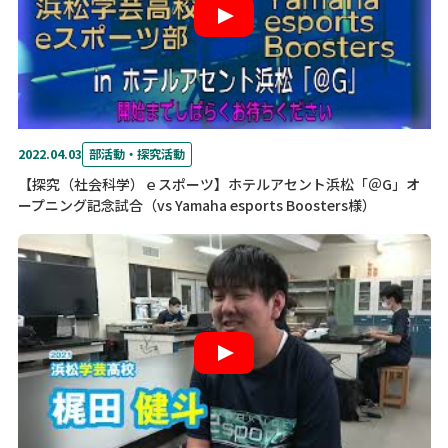
2022.04.03
部活動・探究活動
【探究（社会科学）ｅスポーツ】ホテルアセント浜松「＠G」オ
ープニング記念試合（vs Yamaha esports Boosters様）