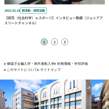
2022.02.16
部活動・探究活動
【探究（社会科学）ｅスポーツ】インタビュー動画（ジュニアア
スリートチャンネル）
1
2
3
帰国子女編入学・県外者転入学
財務情報・学校評価
このサイトについて
サイトマップ