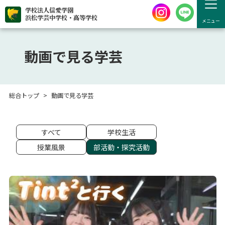
学校法人信愛学園
浜松学芸中学校・高等学校
メニュー
動画で見る学芸
総合トップ
動画で見る学芸
すべて
学校生活
授業風景
部活動・探究活動