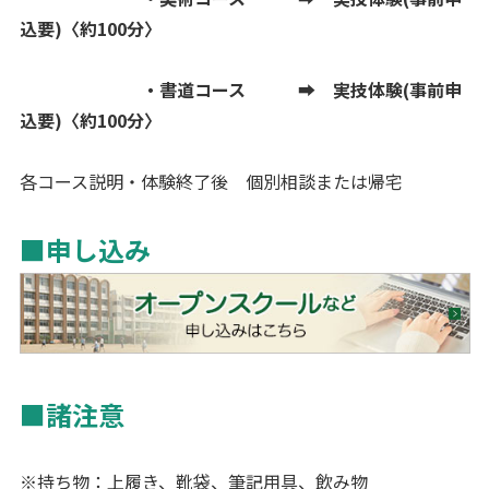
込要)〈約100分〉
・書道コース ➡ 実技体験(事前申
込要)〈約100分〉
各コース説明・体験終了後 個別相談または帰宅
■申し込み
■諸注意
※
持ち物：上履き、靴袋、筆記用具、飲み物