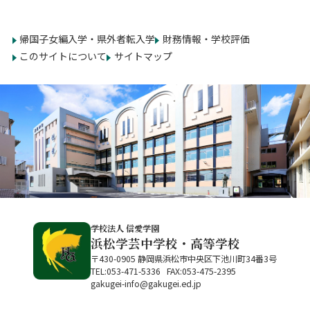
帰国子女編入学・県外者転入学
財務情報・学校評価
このサイトについて
サイトマップ
学校法人 信愛学園
浜松学芸中学校・高等学校
〒430-0905 静岡県浜松市中央区下池川町34番3号
TEL:053-471-5336 FAX:053-475-2395
gakugei-info@gakugei.ed.jp