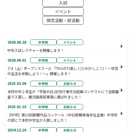
入試
イベント
探究活動・部活動
2026.06.28
中学校
イベント
中学入試レクチャーを開催します！
2026.06.01
中学校
イベント
7/4（土）オープンスクール 『TKGのT(楽しく)とK(かしこく)！～学芸
の生活を体験しよう！～』開催します！
2025.02.06
中学校
お知らせ
本校中学２年生が「宇宙の日｣記念行事作文絵画コンテストにて全国審
査で入賞し、鹿児島県知事賞に選ばれました！
2025.01.18
中学校
お知らせ
【中学】第10回新聞作品コンクール（中日新聞東海本社主催）中学校
の部にて本校中学生が入賞しました！
2024.12.10
中学校
お知らせ