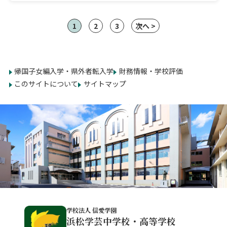
1
2
3
次へ >
帰国子女編入学・県外者転入学
財務情報・学校評価
このサイトについて
サイトマップ
学校法人 信愛学園
浜松学芸中学校・高等学校