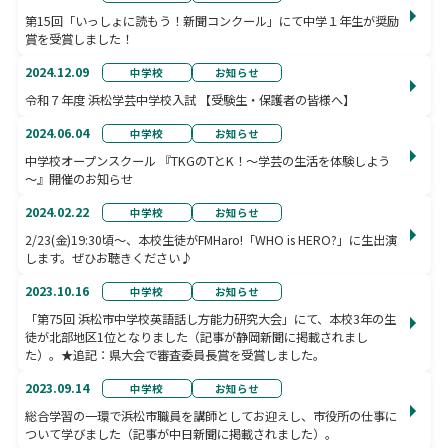
第15回「いっしょに読もう！新聞コンクール」にて中学１年生が奨励
賞を受賞しました！
2024.12.09
中学校
お知らせ
令和７年度 浜松学芸中学校入試 【受験生・保護者の皆様へ】
2024.06.04
中学校
お知らせ
中学校オープンスクール 『TKGのTとK！～学芸の生活を体験しよう
～』開催のお知らせ
2024.02.22
中学校
お知らせ
2/23(金)19:30頃～、本校生徒がFMHaro!「WHO is HERO?」に生出演
します。ぜひお聴きください♪
2023.10.16
中学校
お知らせ
「第75回 浜松市中学校英語話し方能力研究大会」にて、本校3年の生
徒が北部地区1位となりました（記事が静岡新聞に掲載されまし
た）。★追記：県大会で審査委員長賞を受賞しました。
2023.09.14
中学校
お知らせ
総合学習の一環で浜松市職員を講師としてお迎えし、市役所の仕事に
ついて学びました（記事が中日新聞に掲載されました）。